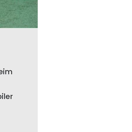
beim
iler