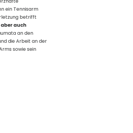
merzhafte
nn ein Tennisarm
rletzung betrifft
, aber auch
raumata an den
nd die Arbeit an der
 Arms sowie sein