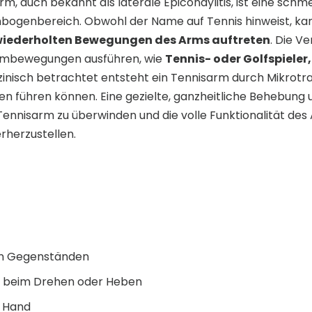
arm, auch bekannt als laterale Epicondylitis, ist eine sch
nbogenbereich. Obwohl der Name auf Tennis hinweist, ka
 wiederholten Bewegungen des Arms auftreten
. Die Ve
Armbewegungen ausführen, wie
Tennis- oder Golfspieler
izinisch betrachtet entsteht ein Tennisarm durch Mikrot
 führen können. Eine gezielte, ganzheitliche Behebung u
ennisarm zu überwinden und die volle Funktionalität des
rherzustellen.
von Gegenständen
 beim Drehen oder Heben
r Hand