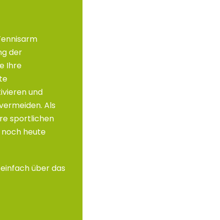
 Tennisarm
ng der
e Ihre
te
ivieren und
vermeiden. Als
hre sportlichen
e noch heute
 einfach über das